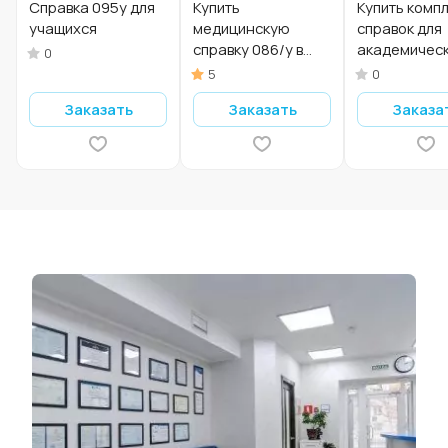
Справка 095у для
Купить
Купить комп
учащихся
медицинскую
справок для
справку 086/у в
академичес
0
Москве.
отпуска в Мо
5
0
Заказать
Заказать
Заказа