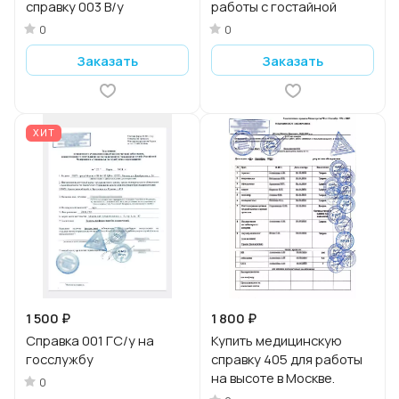
справку 003 В/у
работы с гостайной
0
0
Заказать
Заказать
ХИТ
1 500 ₽
1 800 ₽
Справка 001 ГС/у на
Купить медицинскую
госслужбу
справку 405 для работы
на высоте в Москве.
0